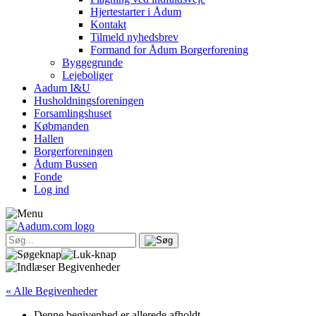
Hjertestarter i Ådum
Kontakt
Tilmeld nyhedsbrev
Formand for Ådum Borgerforening
Byggegrunde
Lejeboliger
Aadum I&U
Husholdningsforeningen
Forsamlingshuset
Købmanden
Hallen
Borgerforeningen
Ådum Bussen
Fonde
Log ind
« Alle Begivenheder
Denne begivenhed er allerede afholdt.