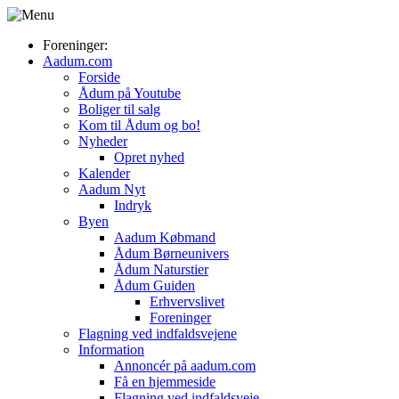
Foreninger:
Aadum.com
Forside
Ådum på Youtube
Boliger til salg
Kom til Ådum og bo!
Nyheder
Opret nyhed
Kalender
Aadum Nyt
Indryk
Byen
Aadum Købmand
Ådum Børneunivers
Ådum Naturstier
Ådum Guiden
Erhvervslivet
Foreninger
Flagning ved indfaldsvejene
Information
Annoncér på aadum.com
Få en hjemmeside
Flagning ved indfaldsveje