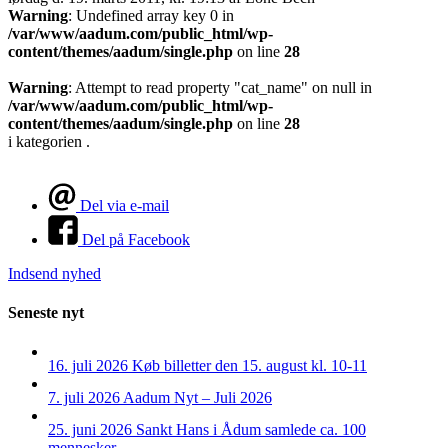
Warning
: Undefined array key 0 in
/var/www/aadum.com/public_html/wp-
content/themes/aadum/single.php
on line
28
Warning
: Attempt to read property "cat_name" on null in
/var/www/aadum.com/public_html/wp-
content/themes/aadum/single.php
on line
28
i kategorien .
Del via e-mail
Del på Facebook
Indsend nyhed
Seneste nyt
16. juli 2026
Køb billetter den 15. august kl. 10-11
7. juli 2026
Aadum Nyt – Juli 2026
25. juni 2026
Sankt Hans i Ådum samlede ca. 100
mennesker.