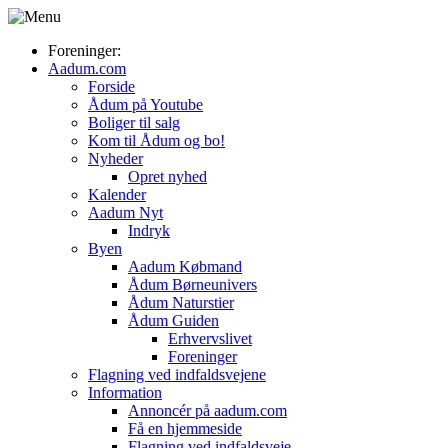
Foreninger:
Aadum.com
Forside
Ådum på Youtube
Boliger til salg
Kom til Ådum og bo!
Nyheder
Opret nyhed
Kalender
Aadum Nyt
Indryk
Byen
Aadum Købmand
Ådum Børneunivers
Ådum Naturstier
Ådum Guiden
Erhvervslivet
Foreninger
Flagning ved indfaldsvejene
Information
Annoncér på aadum.com
Få en hjemmeside
Flagning ved indfaldsveje