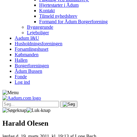
Hjertestarter i Ådum
Kontakt
Tilmeld nyhedsbrev
Formand for Ådum Borgerforening
Byggegrunde
Lejeboliger
Aadum I&U
Husholdningsforeningen
Forsamlingshuset
Købmanden
Hallen
Borgerforeningen
Ådum Bussen
Fonde
Log ind
Harald Olesen
lørdag d. 19. marts 2011, kl. 19:13
af Lone Bech