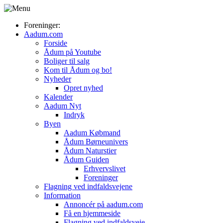
Foreninger:
Aadum.com
Forside
Ådum på Youtube
Boliger til salg
Kom til Ådum og bo!
Nyheder
Opret nyhed
Kalender
Aadum Nyt
Indryk
Byen
Aadum Købmand
Ådum Børneunivers
Ådum Naturstier
Ådum Guiden
Erhvervslivet
Foreninger
Flagning ved indfaldsvejene
Information
Annoncér på aadum.com
Få en hjemmeside
Flagning ved indfaldsveje