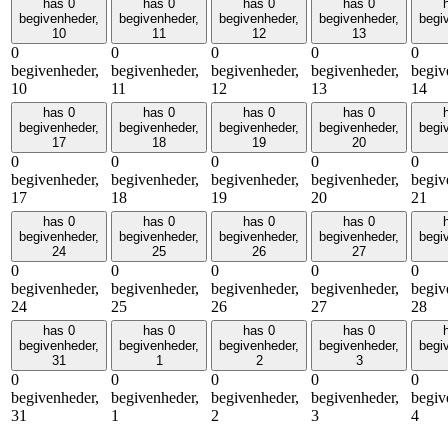
has 0
has 0
has 0
has 0
begivenheder,
begivenheder,
begivenheder,
begivenheder,
begi
10
11
12
13
0
0
0
0
0
begivenheder,
begivenheder,
begivenheder,
begivenheder,
begiv
10
11
12
13
14
has 0
has 0
has 0
has 0
begivenheder,
begivenheder,
begivenheder,
begivenheder,
begi
17
18
19
20
0
0
0
0
0
begivenheder,
begivenheder,
begivenheder,
begivenheder,
begiv
17
18
19
20
21
has 0
has 0
has 0
has 0
begivenheder,
begivenheder,
begivenheder,
begivenheder,
begi
24
25
26
27
0
0
0
0
0
begivenheder,
begivenheder,
begivenheder,
begivenheder,
begiv
24
25
26
27
28
has 0
has 0
has 0
has 0
begivenheder,
begivenheder,
begivenheder,
begivenheder,
begi
31
1
2
3
0
0
0
0
0
begivenheder,
begivenheder,
begivenheder,
begivenheder,
begiv
31
1
2
3
4