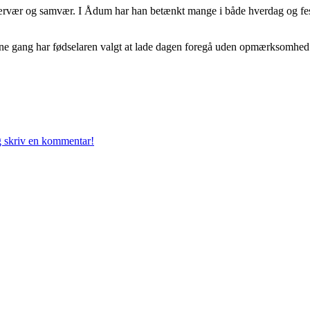
l nærvær og samvær. I Ådum har han betænkt mange i både hverdag og fest
nne gang har fødselaren valgt at lade dagen foregå uden opmærksomhed
g skriv en kommentar!