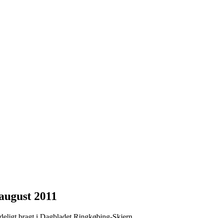
august 2011
deligt bragt i Dagbladet Ringkøbing-Skjern.