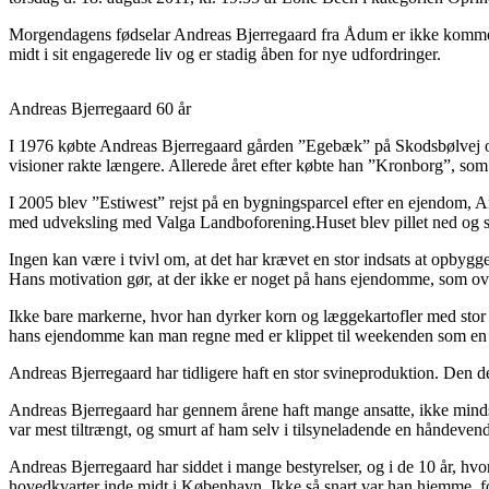
Morgendagens fødselar Andreas Bjerregaard fra Ådum er ikke kommet m
midt i sit engagerede liv og er stadig åben for nye udfordringer.
Andreas Bjerregaard 60 år
I 1976 købte Andreas Bjerregaard gården ”Egebæk” på Skodsbølvej og
visioner rakte længere. Allerede året efter købte han ”Kronborg”, som 
I 2005 blev ”Estiwest” rejst på en bygningsparcel efter en ejendom, A
med udveksling med Valga Landboforening.Huset blev pillet ned og sen
Ingen kan være i tvivl om, at det har krævet en stor indsats at opbyg
Hans motivation gør, at der ikke er noget på hans ejendomme, som over
Ikke bare markerne, hvor han dyrker korn og læggekartofler med stor 
hans ejendomme kan man regne med er klippet til weekenden som en ny
Andreas Bjerregaard har tidligere haft en stor svineproduktion. Den d
Andreas Bjerregaard har gennem årene haft mange ansatte, ikke mindst 
var mest tiltrængt, og smurt af ham selv i tilsyneladende en håndeven
Andreas Bjerregaard har siddet i mange bestyrelser, og i de 10 år, hv
hovedkvarter inde midt i København. Ikke så snart var han hjemme, før