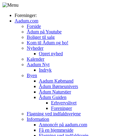
Foreninger:
Aadum.com
Forside
Ådum på Youtube
Boliger til salg
Kom til Ådum og bo!
Nyheder
Opret nyhed
Kalender
Aadum Nyt
Indryk
Byen
Aadum Købmand
Ådum Børneunivers
Ådum Naturstier
Ådum Guiden
Erhvervslivet
Foreninger
Flagning ved indfaldsvejene
Information
Annoncér på aadum.com
Få en hjemmeside
Flagning ved indfaldsveje