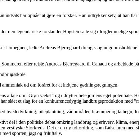
in indsats har opnået at gøre en forskel. Han udtrykker selv, at han har 
der den legendariske forstander Hagsten satte sig uforglemmelige spor. 
er i omegnen, ledte Andreas Bjerregaard drenge- og ungdomsholdene i
. Sommeren efter rejste Andreas Bjerregaard til Canada og arbejdede på 
ndbrugsskole.
d ammoniak ud om foråret for at indtjene gødningsregningen.
ns aftale om ”Grøn vækst” og udnytter hele jordens eget potentiale. Ha
har slået et slag for en konkurrencedygtig landbrugsproduktion med ”m
d hvededyrkning, pileplantning, vådområder, bræmmer og læhegn, for ha
t del i den politiske debat omkring landbrug og erhverv, klima, energi og
n vestjyske Storkreds. Det er en ny udfordring, som fødselaren med sit a
 med sporten, jagt og friluftsliv.