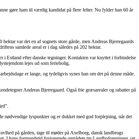
e gøre ham til værdig kandidat på flere felter. Nu fylder han 60 år
ektar var det en af sognets store gårde, men Andreas Bjerregaards
riftens samlede areal er i dag således på 202 hektar.
 i Estland efter danske tegninger. Kontakten var knyttet i forbindelse
ystejendom lejes ud som feriebolig.
s arbejdsdage er lange, og tydeligvis synes han om det på denne måde.
kendetegner Andreas Bjerregaard. Også frie græsarealer og rabatter på
ård”.
r de nødvendige lyspunkter og er dukket med god forplejning, når det
travlhed på gården, tage til møder på Axelborg, dansk landbrugs
ået. I hans formandstid fusionerede områdets tre Landboforeninger, og