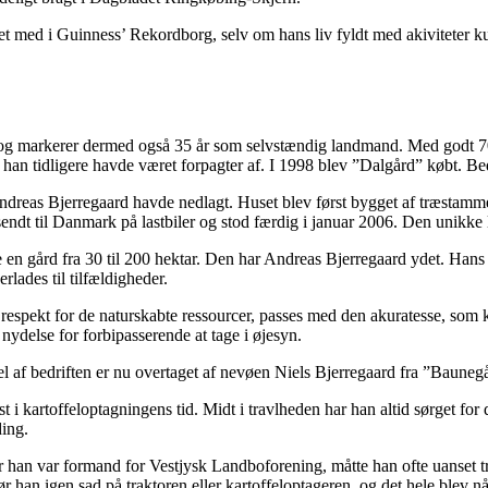
ed i Guinness’ Rekordborg, selv om hans liv fyldt med akiviteter kunn
 markerer dermed også 35 år som selvstændig landmand. Med godt 70 h
han tidligere havde været forpagter af. I 1998 blev ”Dalgård” købt. Bed
ndreas Bjerregaard havde nedlagt. Huset blev først bygget af træstammer
dt til Danmark på lastbiler og stod færdig i januar 2006. Den unikke l
ge en gård fra 30 til 200 hektar. Den har Andreas Bjerregaard ydet. Han
lades til tilfældigheder.
respekt for de naturskabte ressourcer, passes med den akuratesse, som 
delse for forbipasserende at tage i øjesyn.
el af bedriften er nu overtaget af nevøen Niels Bjerregaard fra ”Bauneg
i kartoffeloptagningens tid. Midt i travlheden har han altid sørget fo
ding.
or han var formand for Vestjysk Landboforening, måtte han ofte uanset 
 han igen sad på traktoren eller kartoffeloptageren, og det hele blev n