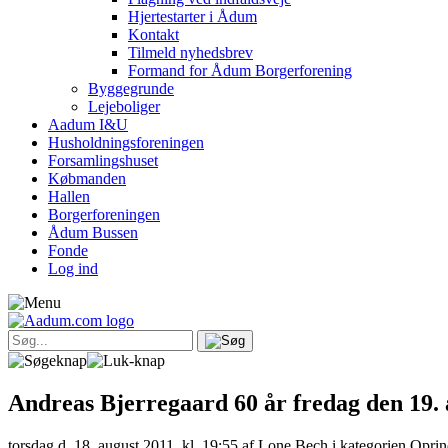
Hjertestarter i Ådum
Kontakt
Tilmeld nyhedsbrev
Formand for Ådum Borgerforening
Byggegrunde
Lejeboliger
Aadum I&U
Husholdningsforeningen
Forsamlingshuset
Købmanden
Hallen
Borgerforeningen
Ådum Bussen
Fonde
Log ind
Andreas Bjerregaard 60 år fredag den 19. 
torsdag d. 18. august 2011, kl. 19:55
af Lone Bech i kategorien Oprin