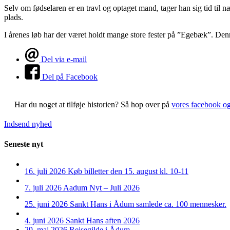
Selv om fødselaren er en travl og optaget mand, tager han sig tid ti
plads.
I årenes løb har der været holdt mange store fester på ”Egebæk”. De
Del via e-mail
Del på Facebook
Har du noget at tilføje historien?
Så hop over på
vores facebook o
Indsend nyhed
Seneste nyt
16. juli 2026
Køb billetter den 15. august kl. 10-11
7. juli 2026
Aadum Nyt – Juli 2026
25. juni 2026
Sankt Hans i Ådum samlede ca. 100 mennesker.
4. juni 2026
Sankt Hans aften 2026
29. maj 2026
Rejsegilde i Ådum