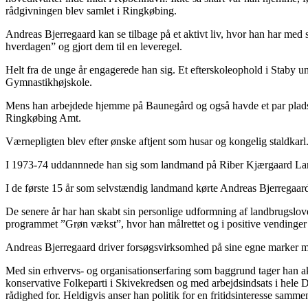
rådgivningen blev samlet i Ringkøbing.
Andreas Bjerregaard kan se tilbage på et aktivt liv, hvor han har med s
hverdagen” og gjort dem til en leveregel.
Helt fra de unge år engagerede han sig. Et efterskoleophold i Staby un
Gymnastikhøjskole.
Mens han arbejdede hjemme på Baunegård og også havde et par plads
Ringkøbing Amt.
Værnepligten blev efter ønske aftjent som husar og kongelig staldkarl
I 1973-74 uddannnede han sig som landmand på Riber Kjærgaard La
I de første 15 år som selvstændig landmand kørte Andreas Bjerregaar
De senere år har han skabt sin personlige udformning af landbrugslove
programmet ”Grøn vækst”, hvor han målrettet og i positive vendinger 
Andreas Bjerregaard driver forsøgsvirksomhed på sine egne marker me
Med sin erhvervs- og organisationserfaring som baggrund tager han aktiv
konservative Folkeparti i Skivekredsen og med arbejdsindsats i hele De
rådighed for. Heldigvis anser han politik for en fritidsinteresse sammen