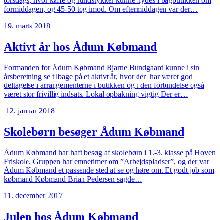
torsdags, hvor kaffe og rundstykker kunne nydes i bagbutikken om
formiddagen, og 45-50 tog imod. Om eftermiddagen var der…
19. marts 2018
Aktivt år hos Ådum Købmand
Formanden for Ådum Købmand Bjarne Bundgaard kunne i sin
årsberetning se tilbage på et aktivt år, hvor der har været god
deltagelse i arrangementerne i butikken og i den forbindelse også
været stor frivillig indsats. Lokal opbakning vigtig Der er…
12. januar 2018
Skolebørn besøger Ådum Købmand
Ådum Købmand har haft besøg af skolebørn i 1.-3. klasse på Hoven
Friskole. Gruppen har emnetimer om ”Arbejdspladser”, og der var
Ådum Købmand et passende sted at se og høre om. Et godt job som
købmand Købmand Brian Pedersen sagde…
11. december 2017
Julen hos Ådum Købmand