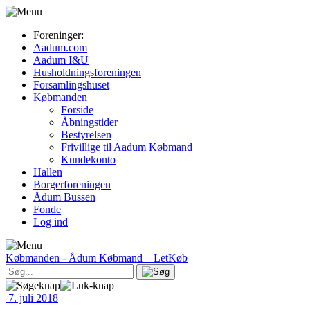
Foreninger:
Aadum.com
Aadum I&U
Husholdningsforeningen
Forsamlingshuset
Købmanden
Forside
Åbningstider
Bestyrelsen
Frivillige til Aadum Købmand
Kundekonto
Hallen
Borgerforeningen
Ådum Bussen
Fonde
Log ind
Købmanden
- Ådum Købmand – LetKøb
7. juli 2018