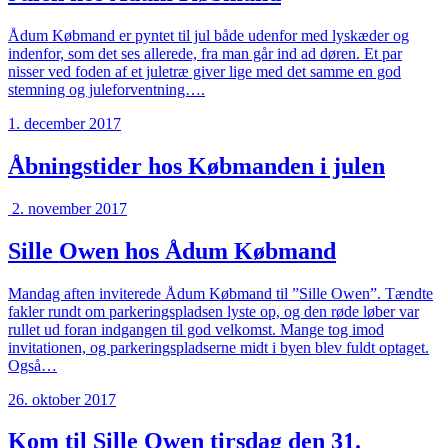
Ådum Købmand er pyntet til jul både udenfor med lyskæder og
indenfor, som det ses allerede, fra man går ind ad døren. Et par
nisser ved foden af et juletræ giver lige med det samme en god
stemning og juleforventning….
1. december 2017
Åbningstider hos Købmanden i julen
2. november 2017
Sille Owen hos Ådum Købmand
Mandag aften inviterede Ådum Købmand til ”Sille Owen”. Tændte
fakler rundt om parkeringspladsen lyste op, og den røde løber var
rullet ud foran indgangen til god velkomst. Mange tog imod
invitationen, og parkeringspladserne midt i byen blev fuldt optaget.
Også…
26. oktober 2017
Kom til Sille Owen tirsdag den 31.