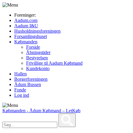
Foreninger:
Aadum.com
Aadum I&U
Husholdningsforeningen
Forsamlingshuset
Købmanden
Forside
Åbningstider
Bestyrelsen
Frivillige til Aadum Købmand
Kundekonto
Hallen
Borgerforeningen
Ådum Bussen
Fonde
Log ind
Købmanden
- Ådum Købmand – LetKøb