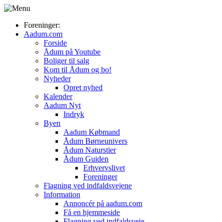
Foreninger:
Aadum.com
Forside
Ådum på Youtube
Boliger til salg
Kom til Ådum og bo!
Nyheder
Opret nyhed
Kalender
Aadum Nyt
Indryk
Byen
Aadum Købmand
Ådum Børneunivers
Ådum Naturstier
Ådum Guiden
Erhvervslivet
Foreninger
Flagning ved indfaldsvejene
Information
Annoncér på aadum.com
Få en hjemmeside
Flagning ved indfaldsveje