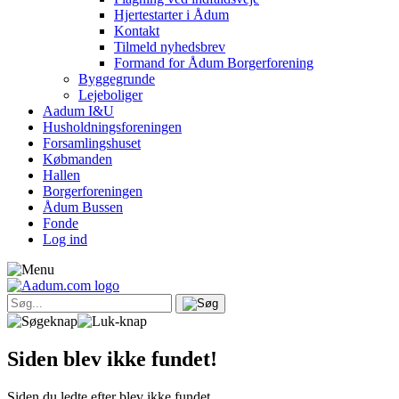
Hjertestarter i Ådum
Kontakt
Tilmeld nyhedsbrev
Formand for Ådum Borgerforening
Byggegrunde
Lejeboliger
Aadum I&U
Husholdningsforeningen
Forsamlingshuset
Købmanden
Hallen
Borgerforeningen
Ådum Bussen
Fonde
Log ind
Siden blev ikke fundet!
Siden du ledte efter blev ikke fundet.