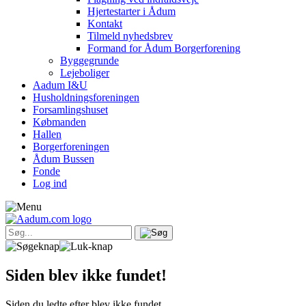
Hjertestarter i Ådum
Kontakt
Tilmeld nyhedsbrev
Formand for Ådum Borgerforening
Byggegrunde
Lejeboliger
Aadum I&U
Husholdningsforeningen
Forsamlingshuset
Købmanden
Hallen
Borgerforeningen
Ådum Bussen
Fonde
Log ind
Siden blev ikke fundet!
Siden du ledte efter blev ikke fundet.