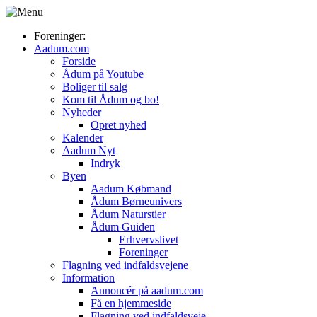
Foreninger:
Aadum.com
Forside
Ådum på Youtube
Boliger til salg
Kom til Ådum og bo!
Nyheder
Opret nyhed
Kalender
Aadum Nyt
Indryk
Byen
Aadum Købmand
Ådum Børneunivers
Ådum Naturstier
Ådum Guiden
Erhvervslivet
Foreninger
Flagning ved indfaldsvejene
Information
Annoncér på aadum.com
Få en hjemmeside
Flagning ved indfaldsveje