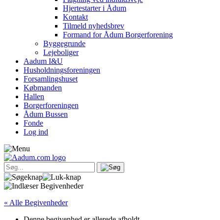
Hjertestarter i Ådum
Kontakt
Tilmeld nyhedsbrev
Formand for Ådum Borgerforening
Byggegrunde
Lejeboliger
Aadum I&U
Husholdningsforeningen
Forsamlingshuset
Købmanden
Hallen
Borgerforeningen
Ådum Bussen
Fonde
Log ind
« Alle Begivenheder
Denne begivenhed er allerede afholdt.