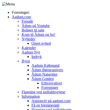
Foreninger:
Aadum.com
Forside
Ådum på Youtube
Boliger til salg
Kom til Ådum og bo!
Nyheder
Opret nyhed
Kalender
Aadum Nyt
Indryk
Byen
Aadum Købmand
Ådum Børneunivers
Ådum Naturstier
Ådum Guiden
Erhvervslivet
Foreninger
Flagning ved indfaldsvejene
Information
Annoncér på aadum.com
Få en hjemmeside
Flagning ved indfaldsveje