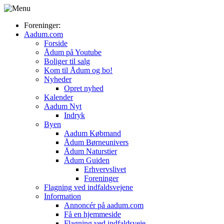
Foreninger:
Aadum.com
Forside
Ådum på Youtube
Boliger til salg
Kom til Ådum og bo!
Nyheder
Opret nyhed
Kalender
Aadum Nyt
Indryk
Byen
Aadum Købmand
Ådum Børneunivers
Ådum Naturstier
Ådum Guiden
Erhvervslivet
Foreninger
Flagning ved indfaldsvejene
Information
Annoncér på aadum.com
Få en hjemmeside
Flagning ved indfaldsveje