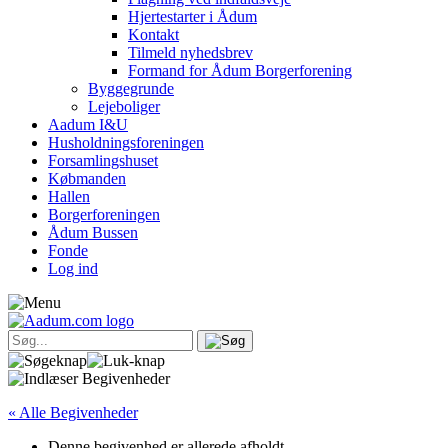
Hjertestarter i Ådum
Kontakt
Tilmeld nyhedsbrev
Formand for Ådum Borgerforening
Byggegrunde
Lejeboliger
Aadum I&U
Husholdningsforeningen
Forsamlingshuset
Købmanden
Hallen
Borgerforeningen
Ådum Bussen
Fonde
Log ind
« Alle Begivenheder
Denne begivenhed er allerede afholdt.