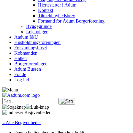
Hjertestarter i Ådum
Kontakt
Tilmeld nyhedsbrev
Formand for Ådum Borgerforening
Byggegrunde
Lejeboliger
Aadum I&U
Husholdningsforeningen
Forsamlingshuset
Købmanden
Hallen
Borgerforeningen
Ådum Bussen
Fonde
Log ind
« Alle Begivenheder
Denne begivenhed er allerede afholdt.