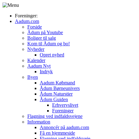
Foreninger:
Aadum.com
Forside
Ådum på Youtube
Boliger til salg
Kom til Ådum og bo!
Nyheder
Opret nyhed
Kalender
Aadum Nyt
Indryk
Byen
Aadum Købmand
Ådum Børneunivers
Ådum Naturstier
Ådum Guiden
Erhvervslivet
Foreninger
Flagning ved indfaldsvejene
Information
Annoncér på aadum.com
Få en hjemmeside
Flagning ved indfaldsveje