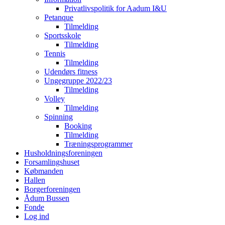
Privatlivspolitik for Aadum I&U
Petanque
Tilmelding
Sportsskole
Tilmelding
Tennis
Tilmelding
Udendørs fitness
Ungegruppe 2022/23
Tilmelding
Volley
Tilmelding
Spinning
Booking
Tilmelding
Træningsprogrammer
Husholdningsforeningen
Forsamlingshuset
Købmanden
Hallen
Borgerforeningen
Ådum Bussen
Fonde
Log ind