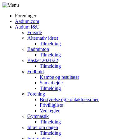
Foreninger:
Aadum.com
Aadum I&U
Forside
Alternativ idræt
Tilmelding
Badminton
Tilmelding
Basket 2021/22
Tilmelding
Fodbold
Kampe og resultater
Samarbejde
Tilmelding
Forening
Bestyrelse og kontaktpersoner
Frivilligliste
Vedtægter
Gymnastik
Tilmelding
Idræt om dagen
Tilmelding
Information