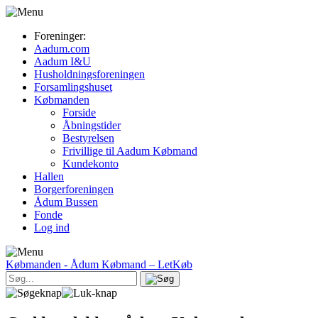
Foreninger:
Aadum.com
Aadum I&U
Husholdningsforeningen
Forsamlingshuset
Købmanden
Forside
Åbningstider
Bestyrelsen
Frivillige til Aadum Købmand
Kundekonto
Hallen
Borgerforeningen
Ådum Bussen
Fonde
Log ind
Købmanden
- Ådum Købmand – LetKøb