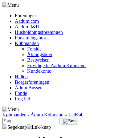
Foreninger:
Aadum.com
Aadum I&U
Husholdningsforeningen
Forsamlingshuset
Købmanden
Forside
Åbningstider
Bestyrelsen
Frivillige til Aadum Købmand
Kundekonto
Hallen
Borgerforeningen
Ådum Bussen
Fonde
Log ind
Købmanden
- Ådum Købmand – LetKøb