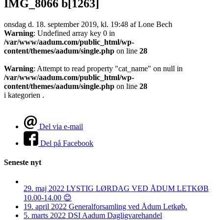
IMG_8066 b[1263]
onsdag d. 18. september 2019, kl. 19:48
af Lone Bech
Warning
: Undefined array key 0 in
/var/www/aadum.com/public_html/wp-
content/themes/aadum/single.php
on line
28
Warning
: Attempt to read property "cat_name" on null in
/var/www/aadum.com/public_html/wp-
content/themes/aadum/single.php
on line
28
i kategorien .
Del via e-mail
Del på Facebook
Seneste nyt
29. maj 2022
LYSTIG LØRDAG VED ÅDUM LETKØB
10.00-14.00 😊
19. april 2022
Generalforsamling ved Ådum Letkøb.
5. marts 2022
DSI Aadum Dagligvarehandel