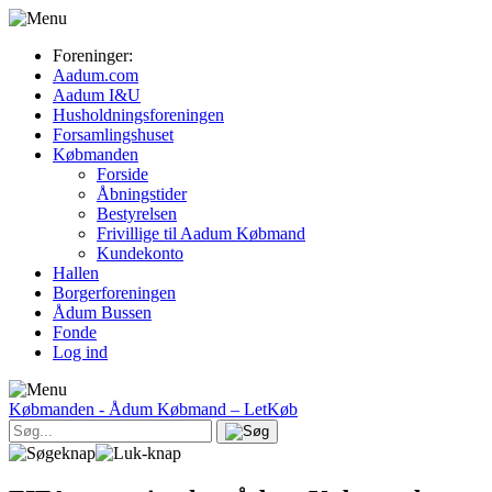
Foreninger:
Aadum.com
Aadum I&U
Husholdningsforeningen
Forsamlingshuset
Købmanden
Forside
Åbningstider
Bestyrelsen
Frivillige til Aadum Købmand
Kundekonto
Hallen
Borgerforeningen
Ådum Bussen
Fonde
Log ind
Købmanden
- Ådum Købmand – LetKøb