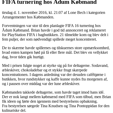
FIFA turnering hos Ådum Købmand
tirsdag d. 1. november 2016, kl. 21:07
af Lone Bech i kategorien
Arrangementer hos Købmanden.
Forventningen var stor til den planlagte FIFA 16 turnering hos
Ådum Købmand. Brian havde i god tid annonceret og reklameret
for PlayStation FIFA i bagbutikken. 21 tilmeldte kom og blev delt i
fem puljer, der som nødvendigt spillede meget koncentreret.
De to skærme havde spillernes og tilskuernes store opmærksomhed,
hvad enten kampen bød på få eller flere mål. Det blev en vellykket
dag, hvor tiden gik hurtigt.
Med i prisen fulgte noget at styrke sig på for deltagerne. Sodavand,
æbleskiver, chokoladebar og et stykke frugt skærpede
koncentrationen. I dagens anledning var der desuden caféhjørne i
butikken, hvor rundstykker og kaffe kunne nydes fra morgenen af,
og i pausen over middag var der lune æbleskiver.
Købmanden takkede deltagerne, som havde taget imod hans idé.
Der er nok langt mellem købmænd med FIFA som tilbud, men Brian
fik ideen og førte den igennem med bestyrelsens opbakning.
Fra bestyrelsen sørgede Tina Knudsen og Tina Pontoppidan for den
kulinariske del.