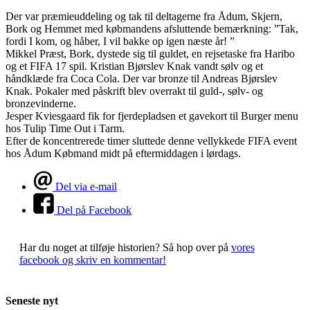
Der var præmieuddeling og tak til deltagerne fra Ådum, Skjern,
Bork og Hemmet med købmandens afsluttende bemærkning: ”Tak,
fordi I kom, og håber, I vil bakke op igen næste år! ”
Mikkel Præst, Bork, dystede sig til guldet, en rejsetaske fra Haribo
og et FIFA 17 spil. Kristian Bjørslev Knak vandt sølv og et
håndklæde fra Coca Cola. Der var bronze til Andreas Bjørslev
Knak. Pokaler med påskrift blev overrakt til guld-, sølv- og
bronzevinderne.
Jesper Kviesgaard fik for fjerdepladsen et gavekort til Burger menu
hos Tulip Time Out i Tarm.
Efter de koncentrerede timer sluttede denne vellykkede FIFA event
hos Ådum Købmand midt på eftermiddagen i lørdags.
Del via e-mail
Del på Facebook
Har du noget at tilføje historien?
Så hop over på
vores
facebook og skriv en kommentar!
Seneste nyt