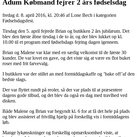
Ådum Købmand fejrer 2 års fødselsdag
fredag d. 8. april 2016, kl. 20:46
af Lone Bech i kategorien
Fødselsdagsfest.
Tirsdag den 5. april fejrede Brian og butikken 2 års jubilæum. Det
blev den første åbne tirsdag i de to år, og der blev lukket op kl.
10.00 til et program med fødselsdags fejring dagen igennem.
Brian og Malene var klar med en særlig velkomst til de første 30
kunder. De var lovet en gave, og det viste sig at være en flot buket
roser med frit farvevalg.
I butikken var der stillet an med formiddagskaffe og ’bake off’af den
bedste slags.
Der var flyttet rundt på reoler, så der var plads til at præsentere
dagens gode tilbud, og det blev da også en dag med travlhed ved
disken.
Både Malene og Brian var begyndt kl. 6 for at få det hele på plads
og blev assisteret af frivillig hjælp på forskellig vis i formiddagens
løb.
Mange lykønskninger og forskellig opmærksomhed viste, at