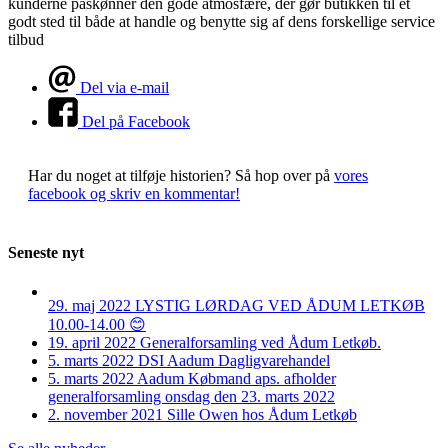
kunderne påskønner den gode atmosfære, der gør butikken til et
godt sted til både at handle og benytte sig af dens forskellige service
tilbud
Del via e-mail
Del på Facebook
Har du noget at tilføje historien?
Så hop over på
vores
facebook og skriv en kommentar!
Seneste nyt
29. maj 2022
LYSTIG LØRDAG VED ÅDUM LETKØB
10.00-14.00 😊
19. april 2022
Generalforsamling ved Ådum Letkøb.
5. marts 2022
DSI Aadum Dagligvarehandel
5. marts 2022
Aadum Købmand aps. afholder
generalforsamling onsdag den 23. marts 2022
2. november 2021
Sille Owen hos Ådum Letkøb