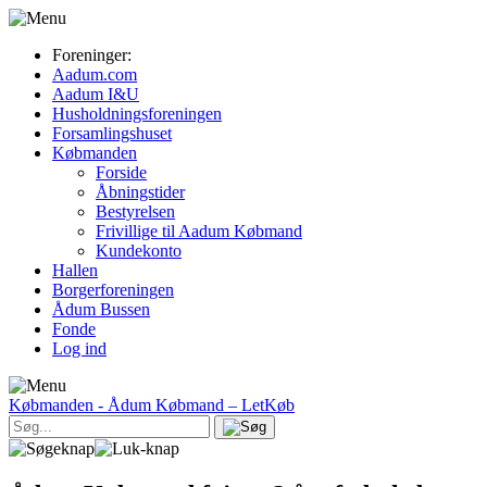
Foreninger:
Aadum.com
Aadum I&U
Husholdningsforeningen
Forsamlingshuset
Købmanden
Forside
Åbningstider
Bestyrelsen
Frivillige til Aadum Købmand
Kundekonto
Hallen
Borgerforeningen
Ådum Bussen
Fonde
Log ind
Købmanden
- Ådum Købmand – LetKøb