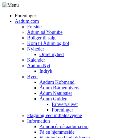
Foreninger:
Aadum.com
Forside
Ådum på Youtube
Boliger til salg
Kom til Ådum og bo!
Nyheder
Opret nyhed
Kalender
Aadum Nyt
Indryk
Byen
Aadum Købmand
Ådum Børneunivers
Ådum Naturstier
Ådum Guiden
Erhvervslivet
Foreninger
Flagning ved indfaldsvejene
Information
Annoncér på aadum.com
Få en hjemmeside
Flagning ved indfaldsveje