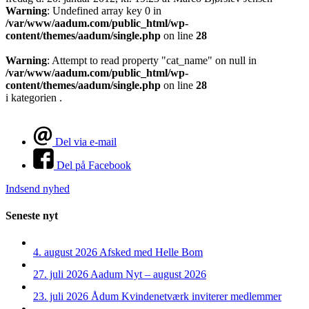
Warning
: Undefined array key 0 in
/var/www/aadum.com/public_html/wp-
content/themes/aadum/single.php
on line
28
Warning
: Attempt to read property "cat_name" on null in
/var/www/aadum.com/public_html/wp-
content/themes/aadum/single.php
on line
28
i kategorien .
Del via e-mail
Del på Facebook
Indsend nyhed
Seneste nyt
4. august 2026
Afsked med Helle Bom
27. juli 2026
Aadum Nyt – august 2026
23. juli 2026
Ådum Kvindenetværk inviterer medlemmer