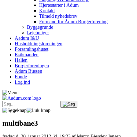
Hjertestarter i Ådum
Kontakt
Tilmeld nyhedsbrev
Formand for Ådum Borgerforening
Byggegrunde
Lejeboliger
Aadum I&U
Husholdningsforeningen
Forsamlingshuset
Købmanden
Hallen
Borgerforeningen
Ådum Bussen
Fonde
Log ind
multibane3
fredag d. 20. januar 2012, kl. 19:23
af Marco Bjørslev Jensen