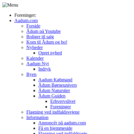
Foreninger:
Aadum.com
Forside
Ådum på Youtube
Boliger til salg
Kom til Ådum og bo!
Nyheder
Opret nyhed
Kalender
Aadum Nyt
Indryk
Byen
Aadum Købmand
Ådum Børneunivers
Ådum Naturstier
Ådum Guiden
Erhvervslivet
Foreninger
Flagning ved indfaldsvejene
Information
Annoncér på aadum.com
Få en hjemmeside
Flagning ved indfaldsveje