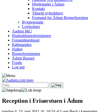
Hjertestarter i Ådum
Kontakt
Tilmeld nyhedsbrev
Formand for Ådum Borgerforening
Byggegrunde
Lejeboliger
Aadum I&U
Husholdningsforeningen
Forsamlingshuset
Købmanden
Hallen
Borgerforeningen
Ådum Bussen
Fonde
Log ind
Reception i Frisørstuen i Ådum
torsdag d. 23. juni 2011, kl. 16:54
af Lone Bech i kategorien