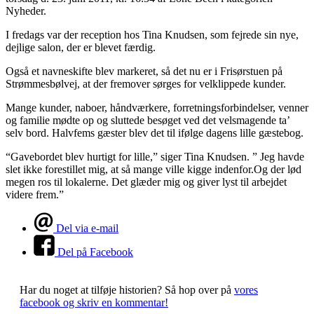
Nyheder.
I fredags var der reception hos Tina Knudsen, som fejrede sin nye,
dejlige salon, der er blevet færdig.
Også et navneskifte blev markeret, så det nu er i Frisørstuen på
Strømmesbølvej, at der fremover sørges for velklippede kunder.
Mange kunder, naboer, håndværkere, forretningsforbindelser, venner
og familie mødte op og sluttede besøget ved det velsmagende ta’
selv bord. Halvfems gæster blev det til ifølge dagens lille gæstebog.
“Gavebordet blev hurtigt for lille,” siger Tina Knudsen. ” Jeg havde
slet ikke forestillet mig, at så mange ville kigge indenfor.Og der lød
megen ros til lokalerne. Det glæder mig og giver lyst til arbejdet
videre frem.”
Del via e-mail
Del på Facebook
Har du noget at tilføje historien?
Så hop over på
vores
facebook og skriv en kommentar!