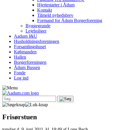
Hjertestarter i Ådum
Kontakt
Tilmeld nyhedsbrev
Formand for Ådum Borgerforening
Byggegrunde
Lejeboliger
Aadum I&U
Husholdningsforeningen
Forsamlingshuset
Købmanden
Hallen
Borgerforeningen
Ådum Bussen
Fonde
Log ind
Frisørstuen
torsdag d. 9. juni 2011, kl. 19:49
af Lone Bech