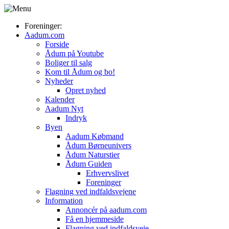
Foreninger:
Aadum.com
Forside
Ådum på Youtube
Boliger til salg
Kom til Ådum og bo!
Nyheder
Opret nyhed
Kalender
Aadum Nyt
Indryk
Byen
Aadum Købmand
Ådum Børneunivers
Ådum Naturstier
Ådum Guiden
Erhvervslivet
Foreninger
Flagning ved indfaldsvejene
Information
Annoncér på aadum.com
Få en hjemmeside
Flagning ved indfaldsveje