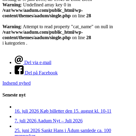
Warning
: Undefined array key 0 in
/var/www/aadum.com/public_html/wp-
content/themes/aadum/single.php
on line
28
Warning
: Attempt to read property "cat_name" on null in
/var/www/aadum.com/public_html/wp-
content/themes/aadum/single.php
on line
28
i kategorien .
Del via e-mail
Del på Facebook
Indsend nyhed
Seneste nyt
16. juli 2026
Køb billetter den 15. august kl. 10-11
7. juli 2026
Aadum Nyt – Juli 2026
25. juni 2026
Sankt Hans i Ådum samlede ca. 100
mennesker.