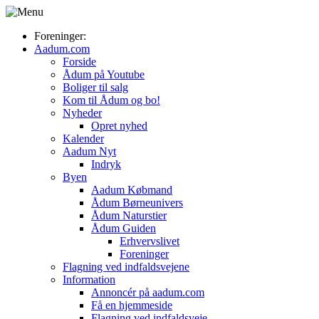
Foreninger:
Aadum.com
Forside
Ådum på Youtube
Boliger til salg
Kom til Ådum og bo!
Nyheder
Opret nyhed
Kalender
Aadum Nyt
Indryk
Byen
Aadum Købmand
Ådum Børneunivers
Ådum Naturstier
Ådum Guiden
Erhvervslivet
Foreninger
Flagning ved indfaldsvejene
Information
Annoncér på aadum.com
Få en hjemmeside
Flagning ved indfaldsveje