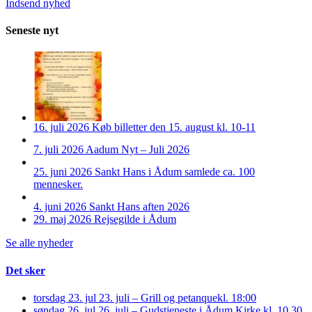
Indsend nyhed
Seneste nyt
16. juli 2026
Køb billetter den 15. august kl. 10-11
7. juli 2026
Aadum Nyt – Juli 2026
25. juni 2026
Sankt Hans i Ådum samlede ca. 100
mennesker.
4. juni 2026
Sankt Hans aften 2026
29. maj 2026
Rejsegilde i Ådum
Se alle nyheder
Det sker
torsdag 23. jul
23. juli – Grill og petanque
kl. 18:00
søndag 26. jul
26. juli – Gudstjeneste i Ådum Kirke kl. 10.30