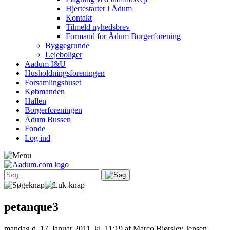
Hjertestarter i Ådum
Kontakt
Tilmeld nyhedsbrev
Formand for Ådum Borgerforening
Byggegrunde
Lejeboliger
Aadum I&U
Husholdningsforeningen
Forsamlingshuset
Købmanden
Hallen
Borgerforeningen
Ådum Bussen
Fonde
Log ind
petanque3
mandag d. 17. januar 2011, kl. 11:19
af Marco Bjørslev Jensen