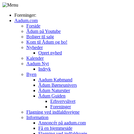
Foreninger:
Aadum.com
Forside
Ådum på Youtube
Boliger til salg
Kom til Ådum og bo!
Nyheder
Opret nyhed
Kalender
Aadum Nyt
Indryk
Byen
Aadum Købmand
Ådum Børneunivers
Ådum Naturstier
Ådum Guiden
Erhvervslivet
Foreninger
Flagning ved indfaldsvejene
Information
Annoncér på aadum.com
Få en hjemmeside
Flagning ved indfaldsveje