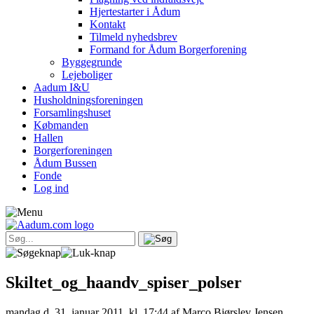
Hjertestarter i Ådum
Kontakt
Tilmeld nyhedsbrev
Formand for Ådum Borgerforening
Byggegrunde
Lejeboliger
Aadum I&U
Husholdningsforeningen
Forsamlingshuset
Købmanden
Hallen
Borgerforeningen
Ådum Bussen
Fonde
Log ind
Skiltet_og_haandv_spiser_polser
mandag d. 31. januar 2011, kl. 17:44
af Marco Bjørslev Jensen