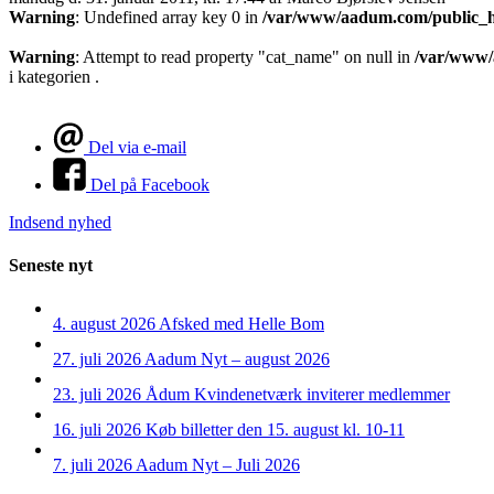
Warning
: Undefined array key 0 in
/var/www/aadum.com/public_h
Warning
: Attempt to read property "cat_name" on null in
/var/www/
i kategorien .
Del via e-mail
Del på Facebook
Indsend nyhed
Seneste nyt
4. august 2026
Afsked med Helle Bom
27. juli 2026
Aadum Nyt – august 2026
23. juli 2026
Ådum Kvindenetværk inviterer medlemmer
16. juli 2026
Køb billetter den 15. august kl. 10-11
7. juli 2026
Aadum Nyt – Juli 2026