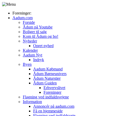
Foreninger:
Aadum.com
Forside
Ådum på Youtube
Boliger til salg
Kom til Ådum og bo!
Nyheder
Opret nyhed
Kalender
Aadum Nyt
Indryk
Byen
Aadum Købmand
Ådum Børneunivers
Ådum Naturstier
Ådum Guiden
Erhvervslivet
Foreninger
Flagning ved indfaldsvejene
Information
Annoncér på aadum.com
Få en hjemmeside
Flagning ved indfaldsveje