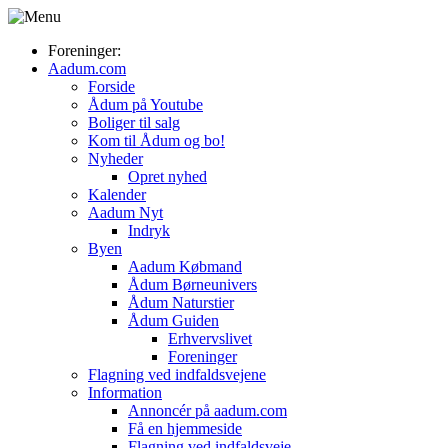
Foreninger:
Aadum.com
Forside
Ådum på Youtube
Boliger til salg
Kom til Ådum og bo!
Nyheder
Opret nyhed
Kalender
Aadum Nyt
Indryk
Byen
Aadum Købmand
Ådum Børneunivers
Ådum Naturstier
Ådum Guiden
Erhvervslivet
Foreninger
Flagning ved indfaldsvejene
Information
Annoncér på aadum.com
Få en hjemmeside
Flagning ved indfaldsveje